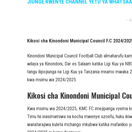
JIUNGE KWENYE CHANNEL YETU YA WHATSA
– A
Kikosi cha Kinondoni Municipal Council F.C 2024/2
Kinondoni Municipal Council Football Club almaharufu k
wilaya ya Kinondoni, Dar es Salaam katika Ligi Kuu ya NB
tangu ilipojiunga na Ligi Kuu ya Tanzania mnamo mwaka
kwa msimu wa 2024/2025.
Kikosi cha Kinondoni Municipal C
Kwa msimu wa 2024/2025, KMC FC imejipanga vyema kwa l
Timu hii inasimamiwa na kocha mwenye uzoefu, huku ikiw
wanatarajiwa kuleta mchango mkubwa katika mafanikio y