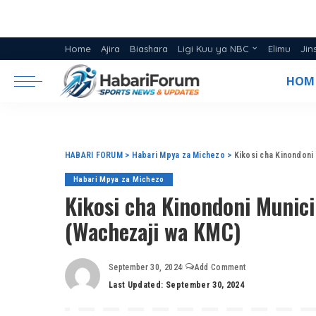
Home
Ajira
Biashara
Ligi Kuu ya NBC
Elimu
Jin
Ratiba ya Ligi NBC 2025/26
HOM
Msimamo Ligi Kuu ya NBC 20
HABARI FORUM
>
Habari Mpya za Michezo
>
Kikosi cha Kinondoni
Habari Mpya za Michezo
Kikosi cha Kinondoni Munic
(Wachezaji wa KMC)
September 30, 2024
Add Comment
Last Updated: September 30, 2024