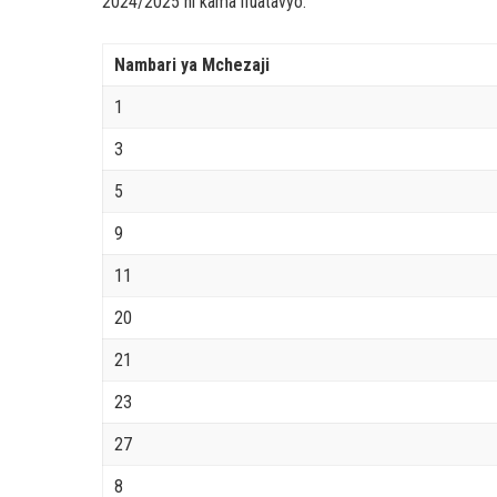
2024/2025 ni kama ifuatavyo:
Nambari ya Mchezaji
1
3
5
9
11
20
21
23
27
8