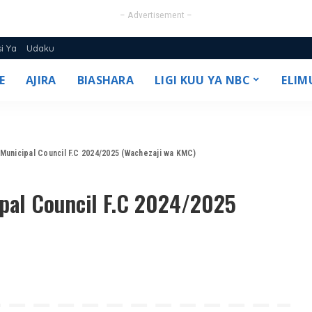
– Advertisement –
si Ya
Udaku
E
AJIRA
BIASHARA
LIGI KUU YA NBC
ELIM
25/26
 Municipal Council F.C 2024/2025 (Wachezaji wa KMC)
ipal Council F.C 2024/2025