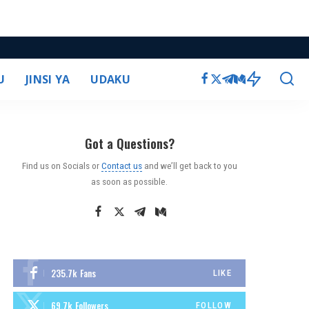
U
JINSI YA
UDAKU
Got a Questions?
Find us on Socials or
Contact us
and we’ll get back to you
as soon as possible.
235.7k
Fans
LIKE
69.7k
Followers
FOLLOW