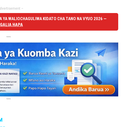
dvertisement –
 YA WALIOCHAGULIWA KIDATO CHA TANO NA VYUO 2026 —
GALIA HAPA
```
```
M