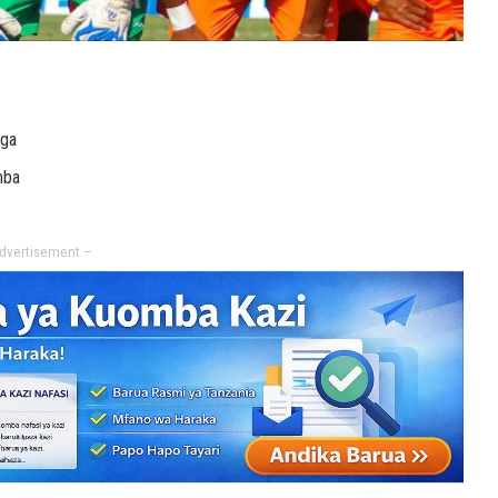
nga
mba
dvertisement –