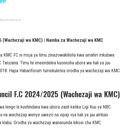
APP
dvertisement –
025 (Wachezaji wa KMC) | Namba za Wachezaji wa KMC
ama KMC FC ni moja ya timu zinazowakilisha kwa umahiri mkubwa
C Tanzania. Timu hii imeendelea kuonesha ubora wa hali ya juu
 2018. Hapa Habariforum tumekuletea orodha ya wachezaji wa KMC
ouncil F.C 2024/2025 (Wachezaji wa KMC)
engo la kushindana kwa ubora zaidi katika Ligi Kuu ya NBC.
a na wachezaji wenye uwezo na vipaji vya hali ya juu ambao
a klabu. Orodha ya wachezaji wanaounda kikosi cha KMC