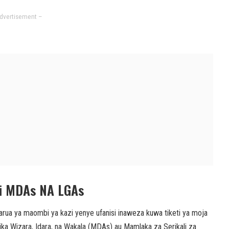
dvertisement –
zi MDAs NA LGAs
barua ya maombi ya kazi yenye ufanisi inaweza kuwa tiketi ya moja
ka Wizara, Idara, na Wakala (MDAs) au Mamlaka za Serikali za