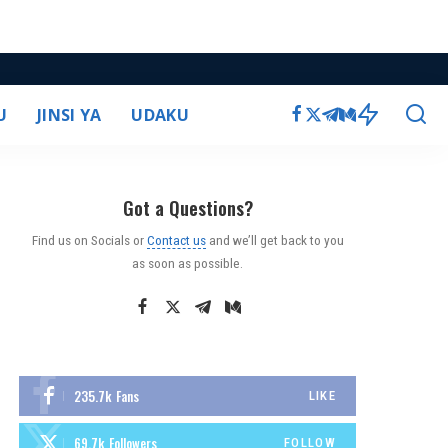
U
JINSI YA
UDAKU
Got a Questions?
Find us on Socials or
Contact us
and we’ll get back to you
as soon as possible.
235.7k
Fans
LIKE
69.7k
Followers
FOLLOW