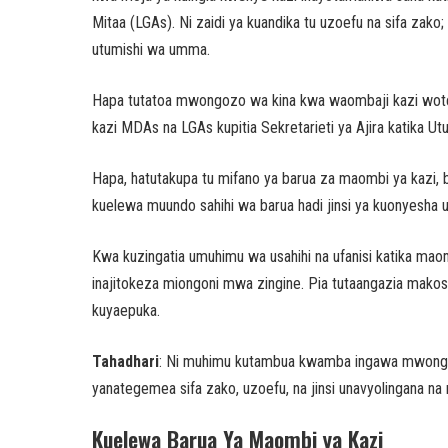
Mitaa (LGAs). Ni zaidi ya kuandika tu uzoefu na sifa zako
utumishi wa umma.
Hapa tutatoa mwongozo wa kina kwa waombaji kazi wote
kazi MDAs na LGAs kupitia Sekretarieti ya Ajira katika 
Hapa, hatutakupa tu mifano ya barua za maombi ya kazi, 
kuelewa muundo sahihi wa barua hadi jinsi ya kuonyesha 
Kwa kuzingatia umuhimu wa usahihi na ufanisi katika mao
inajitokeza miongoni mwa zingine. Pia tutaangazia mako
kuyaepuka.
Tahadhari
: Ni muhimu kutambua kwamba ingawa mwongoz
yanategemea sifa zako, uzoefu, na jinsi unavyolingana na 
Kuelewa Barua Ya Maombi ya Kazi