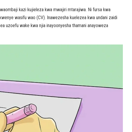
aombaji kazi kujieleza kwa mwajiri mtarajiwa. Ni fursa kwa
a kwenye wasifu wao (CV). Inawezesha kuelezea kwa undani zaidi
zea uzoefu wake kwa njia inayoonyesha thamani anayoweza