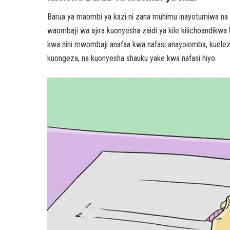
Barua ya maombi ya kazi ni zana muhimu inayotumiwa na w
waombaji wa ajira kuonyesha zaidi ya kile kilichoandikw
kwa nini mwombaji anafaa kwa nafasi anayoiomba, kuele
kuongeza, na kuonyesha shauku yake kwa nafasi hiyo.