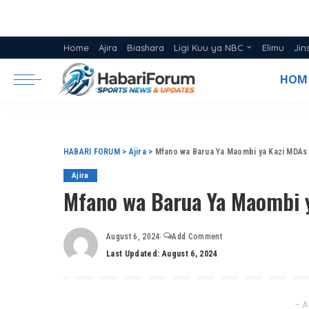
Home
Ajira
Biashara
Ligi Kuu ya NBC
Elimu
Jin
Ratiba ya Ligi NBC 2025/26
HOM
Msimamo Ligi Kuu ya NBC 20
HABARI FORUM
>
Ajira
>
Mfano wa Barua Ya Maombi ya Kazi MDAs
Ajira
Mfano wa Barua Ya Maombi 
August 6, 2024
Add Comment
Last Updated: August 6, 2024
– A