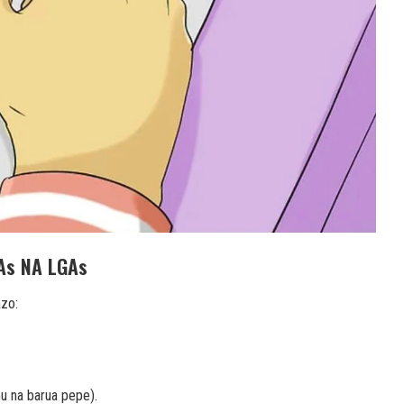
As NA LGAs
azo:
mu na barua pepe).