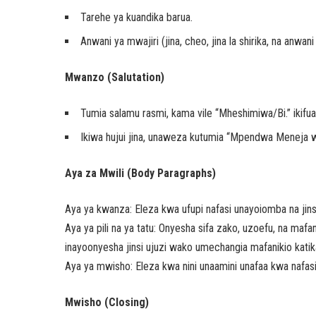
Tarehe ya kuandika barua.
Anwani ya mwajiri (jina, cheo, jina la shirika, na anwani 
Mwanzo (Salutation)
Tumia salamu rasmi, kama vile “Mheshimiwa/Bi.” ikifuati
Ikiwa hujui jina, unaweza kutumia “Mpendwa Meneja w
Aya za Mwili (Body Paragraphs)
Aya ya kwanza: Eleza kwa ufupi nafasi unayoiomba na jinsi 
Aya ya pili na ya tatu: Onyesha sifa zako, uzoefu, na maf
inayoonyesha jinsi ujuzi wako umechangia mafanikio katik
Aya ya mwisho: Eleza kwa nini unaamini unafaa kwa nafasi 
Mwisho (Closing)