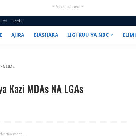
– Advertisement –
si Ya
Udaku
E
AJIRA
BIASHARA
LIGI KUU YA NBC
ELIM
25/26
 NA LGAs
ya Kazi MDAs NA LGAs
dvertisement –