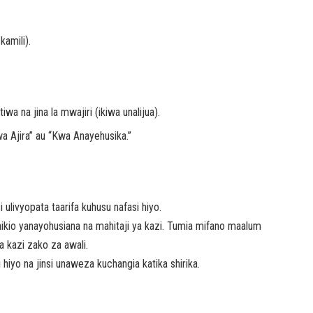
kamili).
wa na jina la mwajiri (ikiwa unalijua).
a Ajira” au “Kwa Anayehusika.”
ulivyopata taarifa kuhusu nafasi hiyo.
anikio yanayohusiana na mahitaji ya kazi. Tumia mifano maalum
a kazi zako za awali.
hiyo na jinsi unaweza kuchangia katika shirika.