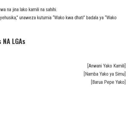
 na jina lako kamili na sahihi.
ehusika,” unaweza kutumia “Wako kwa dhati” badala ya “Wako
s NA LGAs
[Anwani Yako Kamili]
[Namba Yako ya Simu]
[Barua Pepe Yako]