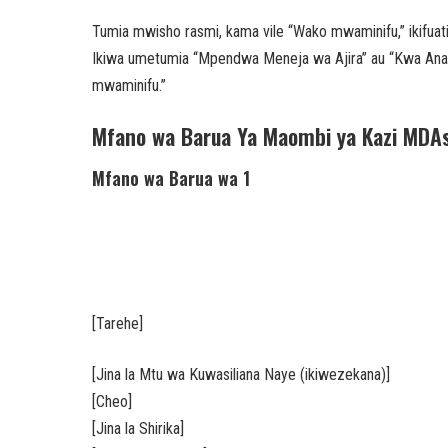
Tumia mwisho rasmi, kama vile “Wako mwaminifu,” ikifuatiwa
Ikiwa umetumia “Mpendwa Meneja wa Ajira” au “Kwa Anay
mwaminifu.”
Mfano wa Barua Ya Maombi ya Kazi MDA
Mfano wa Barua wa 1
[Tarehe]
[Jina la Mtu wa Kuwasiliana Naye (ikiwezekana)]
[Cheo]
[Jina la Shirika]