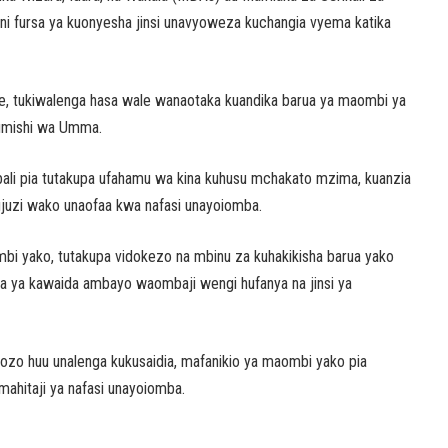
; ni fursa ya kuonyesha jinsi unavyoweza kuchangia vyema katika
, tukiwalenga hasa wale wanaotaka kuandika barua ya maombi ya
Utumishi wa Umma.
bali pia tutakupa ufahamu wa kina kuhusu mchakato mzima, kuanzia
ujuzi wako unaofaa kwa nafasi unayoiomba.
mbi yako, tutakupa vidokezo na mbinu za kuhakikisha barua yako
sa ya kawaida ambayo waombaji wengi hufanya na jinsi ya
o huu unalenga kukusaidia, mafanikio ya maombi yako pia
mahitaji ya nafasi unayoiomba.