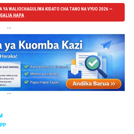
 YA WALIOCHAGULIWA KIDATO CHA TANO NA VYUO 2026 —
GALIA HAPA
```
```
M
APP